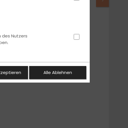
>
n des Nutzers
ben.
kzeptieren
Alle Ablehnen