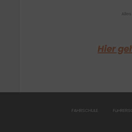
Alle
Hier ge
FAHRSCHULE
FüHRERS