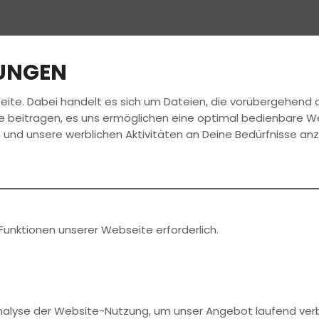
LUNGEN
eite. Dabei handelt es sich um Dateien, die vorübergehen
CHULE
FÜHRERSCHEIN
AKTUELLES
JOBS
e beitragen, es uns ermöglichen eine optimal bedienbare W
 und unsere werblichen Aktivitäten an Deine Bedürfnisse an
RRAD-FÜHRERSCHEIN IN 1 
Du möchtest schnell und gut Motorradfahren lernen?
Funktionen unserer Webseite erforderlich.
möglich, mit einem erprobten Konzept und erfahrenen Moto
bringen wir dich in kurzer Zeit und mit viel Spaß zum Erfolg.
In einer Woche von Montag bis Montag zum Führerschein
Analyse der Website-Nutzung, um unser Angebot laufend ver
e kann vorher unser
Motorrad Schnupperkurs
besucht werd