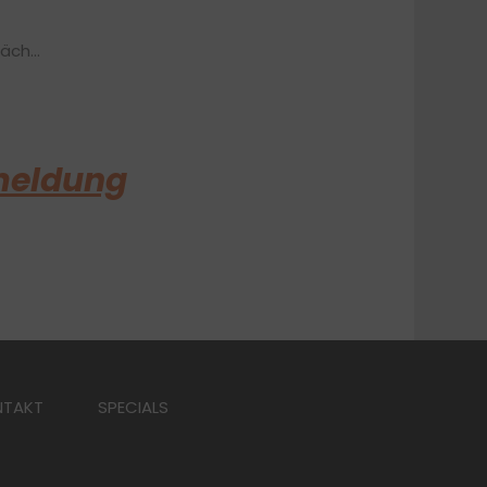
ch...
nmeldung
NTAKT
SPECIALS