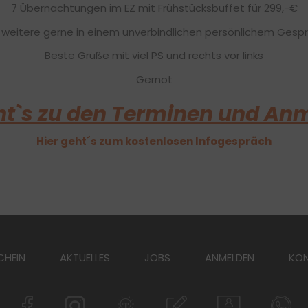
7 Übernachtungen im EZ mit Frühstücksbuffet für 299,-€
s weitere gerne in einem unverbindlichen persönlichem Gesprä
Beste Grüße mit viel PS und rechts vor links
Gernot
ht`s zu den Terminen und A
Hier geht´s zum kostenlosen Infogespräch
CHEIN
AKTUELLES
JOBS
ANMELDEN
KO