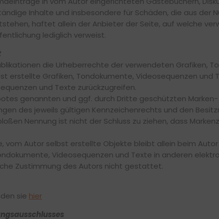
mdeinträge in vom Autor eingerichteten Gästebüchern, Diskus
lständige Inhalte und insbesondere für Schäden, die aus der
tehen, haftet allein der Anbieter der Seite, auf welche verw
fentlichung lediglich verweist.
t
n Publikationen die Urheberrechte der verwendeten Grafiken
st erstellte Grafiken, Tondokumente, Videosequenzen und Te
equenzen und Texte zurückzugreifen.
ebotes genannten und ggf. durch Dritte geschützten Marken
en des jeweils gültigen Kennzeichenrechts und den Besitz
bloßen Nennung ist nicht der Schluss zu ziehen, dass Markenz
, vom Autor selbst erstellte Objekte bleibt allein beim Autor 
Tondokumente, Videosequenzen und Texte in anderen elektr
liche Zustimmung des Autors nicht gestattet.
nden sie
hier
ungsausschlusses