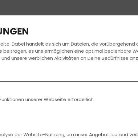
LUNGEN
eite. Dabei handelt es sich um Dateien, die vorübergehen
FAHRSCHULE
FÜHRERSCHEIN
JOBS
e beitragen, es uns ermöglichen eine optimal bedienbare W
 und unsere werblichen Aktivitäten an Deine Bedürfnisse an
Funktionen unserer Webseite erforderlich.
§5 Digitale-Dienste-Gesetz (DDG)
eter
Analyse der Website-Nutzung, um unser Angebot laufend ver