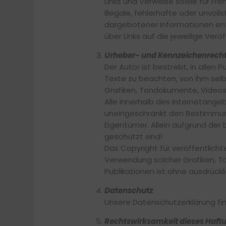
Links und Verweise sowie für Fre
illegale, fehlerhafte oder unvol
dargebotener Informationen ents
über Links auf die jeweilige Veröf
Urheber- und Kennzeichenrech
Der Autor ist bestrebt, in alle
Texte zu beachten, von ihm selb
Grafiken, Tondokumente, Videos
Alle innerhalb des Internetang
uneingeschränkt den Bestimmung
Eigentümer. Allein aufgrund der 
geschützt sind!
Das Copyright für veröffentlichte
Verwendung solcher Grafiken, 
Publikationen ist ohne ausdrück
Datenschutz
Unsere Datenschutzerklärung fi
Rechtswirksamkeit dieses Haft