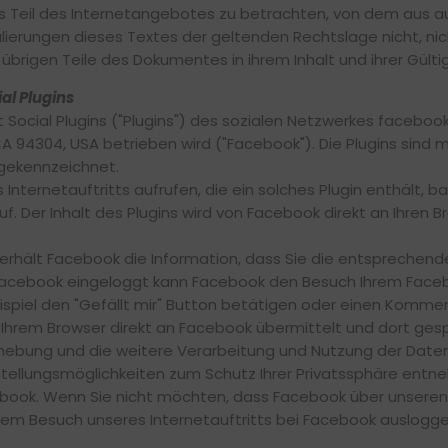
ls Teil des Internetangebotes zu betrachten, von dem aus a
ulierungen dieses Textes der geltenden Rechtslage nicht, nic
 übrigen Teile des Dokumentes in ihrem Inhalt und ihrer Gülti
l Plugins
 Social Plugins ("Plugins") des sozialen Netzwerkes faceboo
o, CA 94304, USA betrieben wird ("Facebook"). Die Plugins si
 gekennzeichnet.
nternetauftritts aufrufen, die ein solches Plugin enthält, ba
. Der Inhalt des Plugins wird von Facebook direkt an Ihren 
 erhält Facebook die Information, dass Sie die entsprechende
 Facebook eingeloggt kann Facebook den Besuch Ihrem Face
eispiel den "Gefällt mir" Button betätigen oder einen Komme
Ihrem Browser direkt an Facebook übermittelt und dort gesp
ebung und die weitere Verarbeitung und Nutzung der Daten
tellungsmöglichkeiten zum Schutz Ihrer Privatssphäre entn
ook. Wenn Sie nicht möchten, dass Facebook über unseren I
rem Besuch unseres Internetauftritts bei Facebook auslogge