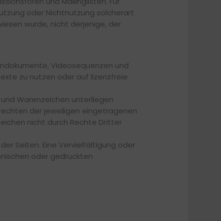
sionsforen und Mailinglisten. Für
 Nutzung oder Nichtnutzung solcherart
iesen wurde, nicht derjenige, der
, Tondokumente, Videosequenzen und
xte zu nutzen oder auf lizenzfreie
- und Warenzeichen unterliegen
rechten der jeweiligen eingetragenen
eichen nicht durch Rechte Dritter
der Seiten. Eine Vervielfältigung oder
onischen oder gedruckten