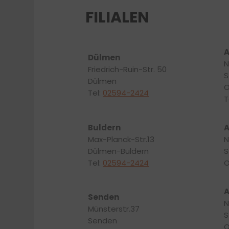
FILIALEN
A
Dülmen
N
Friedrich-Ruin-Str. 50
S
Dülmen
O
Tel:
02594-2424
T
Buldern
A
Max-Planck-Str.13
N
Dülmen-Buldern
S
Tel:
02594-2424
O
A
Senden
N
Münsterstr.37
S
Senden
O