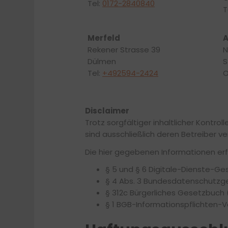
Tel:
0172-2840840
T
Merfeld
A
Rekener Strasse 39
N
Dülmen
S
Tel:
+492594-2424
O
Disclaimer
Trotz sorgfältiger inhaltlicher Kontrol
sind ausschließlich deren Betreiber ve
Die hier gegebenen Informationen erf
§ 5 und § 6 Digitale-Dienste-G
§ 4 Abs. 3 Bundesdatenschutzg
§ 312c Bürgerliches Gesetzbuch
§ 1 BGB-Informationspflichten-