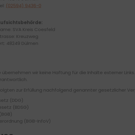
el:
(02594) 9436-0
ufsichtsbehörde:
ame: SVA Kreis Coesfeld
trasse: Kreuzweg
rt: 48249 Dülmen
le übernehmen wir keine Haftung für die Inhalte externer Links.
rantwortlich.
olgten zur Erfüllung nachfolgend genannter gesetzlicher Ver
esetz (DDG)
esetz (BDSG)
 (BGB)
Verordnung (BGB-InfoV)