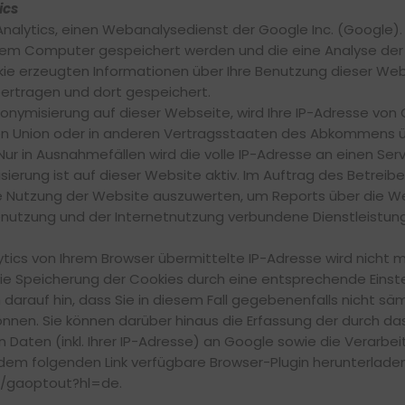
ics
alytics, einen Webanalysedienst der Google Inc. (Google)
 Ihrem Computer gespeichert werden und die eine Analyse de
ie erzeugten Informationen über Ihre Benutzung dieser Web
ertragen und dort gespeichert.
Anonymisierung auf dieser Webseite, wird Ihre IP-Adresse von
hen Union oder in anderen Vertragsstaaten des Abkommens 
Nur in Ausnahmefällen wird die volle IP-Adresse an einen Se
sierung ist auf dieser Website aktiv. Im Auftrag des Betreib
e Nutzung der Website auszuwerten, um Reports über die W
enutzung und der Internetnutzung verbundene Dienstleist
tics von Ihrem Browser übermittelte IP-Adresse wird nicht 
e Speicherung der Cookies durch eine entsprechende Einste
h darauf hin, dass Sie in diesem Fall gegebenenfalls nicht s
nnen. Sie können darüber hinaus die Erfassung der durch da
aten (inkl. Ihrer IP-Adresse) an Google sowie die Verarbe
dem folgenden Link verfügbare Browser-Plugin herunterladen 
e/gaoptout?hl=de.