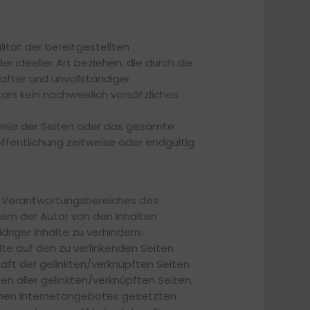
lität der bereitgestellten
 ideeller Art beziehen, die durch die
after und unvollständiger
ors kein nachweislich vorsätzliches
, Teile der Seiten oder das gesamte
fentlichung zeitweise oder endgültig
des Verantwortungsbereiches des
 dem der Autor von den Inhalten
riger Inhalte zu verhindern.
alte auf den zu verlinkenden Seiten
haft der gelinkten/verknüpften Seiten
lten aller gelinkten/verknüpften Seiten,
igenen Internetangebotes gesetzten