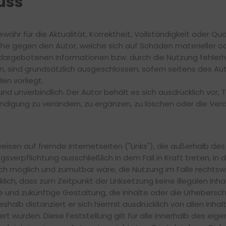
uss
ähr für die Aktualität, Korrektheit, Vollständigkeit oder Qua
e gegen den Autor, welche sich auf Schäden materieller oder
dargebotenen Informationen bzw. durch die Nutzung fehlerh
, sind grundsätzlich ausgeschlossen, sofern seitens des Aut
en vorliegt.
und unverbindlich. Der Autor behält es sich ausdrücklich vor
igung zu verändern, zu ergänzen, zu löschen oder die Veröf
rweisen auf fremde Internetseiten ("Links"), die außerhalb 
gsverpflichtung ausschließlich in dem Fall in Kraft treten, in
h möglich und zumutbar wäre, die Nutzung im Falle rechtswid
klich, dass zum Zeitpunkt der Linksetzung keine illegalen Inh
e und zukünftige Gestaltung, die Inhalte oder die Urhebersc
Deshalb distanziert er sich hiermit ausdrücklich von allen Inha
ert wurden. Diese Feststellung gilt für alle innerhalb des e