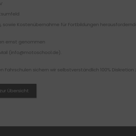
AV
tsumfeld
lag, sowie Kostenübernahme für Fortbildungen herausfordernd
rden ernst genommen
-Mail (info@motoschool.de).
n Fahrschulen sichern wir selbstverständlich 100% Diskretion 
zur Übersicht