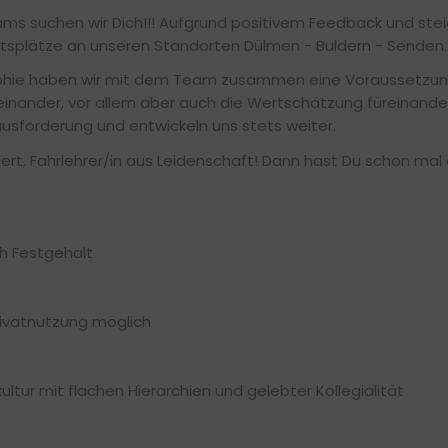
ms suchen wir Dich!!! Aufgrund positivem Feedback und stei
tsplätze an unseren Standorten Dülmen - Buldern - Senden.
ophie haben wir mit dem Team zusammen eine Voraussetzung 
inander, vor allem aber auch die Wertschätzung füreinander 
usforderung und entwickeln uns stets weiter.
iert, Fahrlehrer/in aus Leidenschaft! Dann hast Du schon mal
h Festgehalt
ivatnutzung möglich
tur mit flachen Hierarchien und gelebter Kollegialität