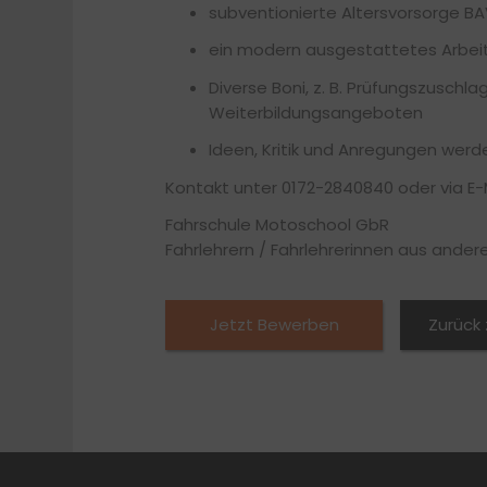
subventionierte Altersvorsorge B
ein modern ausgestattetes Arbei
Diverse Boni, z. B. Prüfungszusch
Weiterbildungsangeboten
Ideen, Kritik und Anregungen we
Kontakt unter 0172-2840840 oder via E
Fahrschule Motoschool GbR
Fahrlehrern / Fahrlehrerinnen aus andere
Jetzt Bewerben
Zurück 